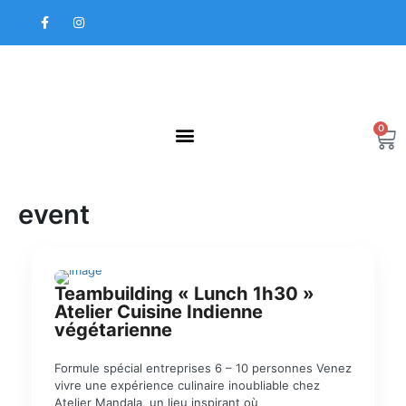
Aller
F
I
au
a
n
contenu
c
s
e
t
b
a
o
g
o
r
k
a
-
m
f
0
Pa
event
Teambuilding « Lunch 1h30 »
TEAM BUILDING
Atelier Cuisine Indienne
végétarienne
Formule spécial entreprises 6 – 10 personnes Venez
vivre une expérience culinaire inoubliable chez
Atelier Mandala, un lieu inspirant où