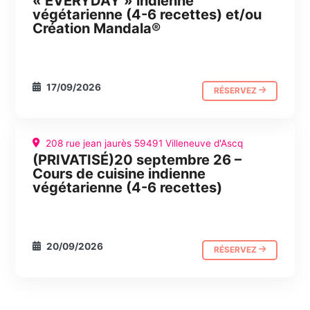
« EVERYDAY » indienne
végétarienne (4-6 recettes) et/ou
Création Mandala®
17/09/2026
RÉSERVEZ
208 rue jean jaurès 59491 Villeneuve d'Ascq
(PRIVATISÉ)20 septembre 26 –
CUISINE
JOURNÉE ABC
Cours de cuisine indienne
végétarienne (4-6 recettes)
20/09/2026
RÉSERVEZ