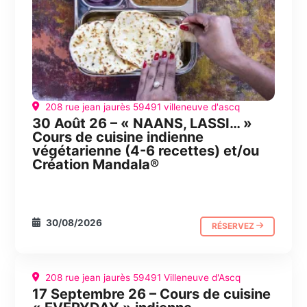
208 rue jean jaurès 59491 villeneuve d'ascq
30 Août 26 – « NAANS, LASSI… »
Cours de cuisine indienne
végétarienne (4-6 recettes) et/ou
Création Mandala®
30/08/2026
RÉSERVEZ
208 rue jean jaurès 59491 Villeneuve d'Ascq
17 Septembre 26 – Cours de cuisine
CUISINE
JOURNÉE ABC