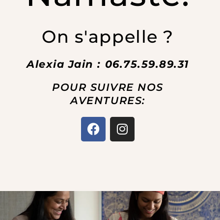
On s'appelle ?
Alexia Jain : 06.75.59.89.31
POUR SUIVRE NOS
AVENTURES:
F
I
a
n
c
s
e
t
b
a
o
g
o
r
k
a