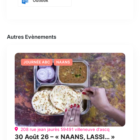
Outlook
Autres Evènements
JOURNÉE ABC
NAANS
208 rue jean jaurès 59491 villeneuve d'ascq
30 Août 26 – « NAANS, LASSI… »