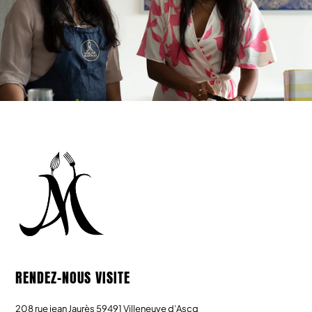
m
RENDEZ-NOUS VISITE
208 rue jean Jaurès 59491 Villeneuve d’Ascq