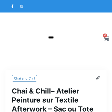
Aller
F
I
au
a
n
contenu
c
s
e
t
b
a
o
g
o
r
k
a
-
m
f
0
Pa
Chai and Chill
Chai & Chill– Atelier
Peinture sur Textile
Afterwork – Sac ou Tote