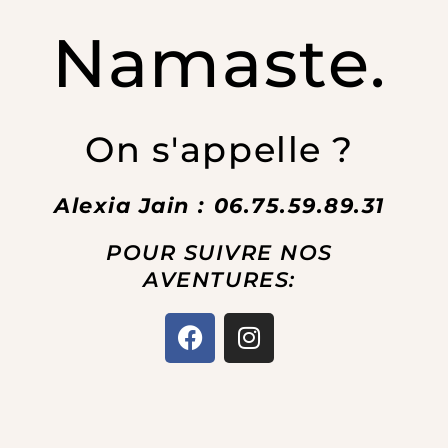
Namaste.
On s'appelle ?
Alexia Jain : 06.75.59.89.31
POUR SUIVRE NOS
AVENTURES:
F
I
a
n
c
s
e
t
b
a