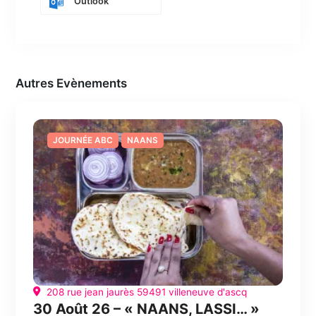
Outlook
Autres Evènements
JOURNÉE ABC
NAANS
208 rue jean jaurès 59491 villeneuve d'ascq
30 Août 26 – « NAANS, LASSI… »