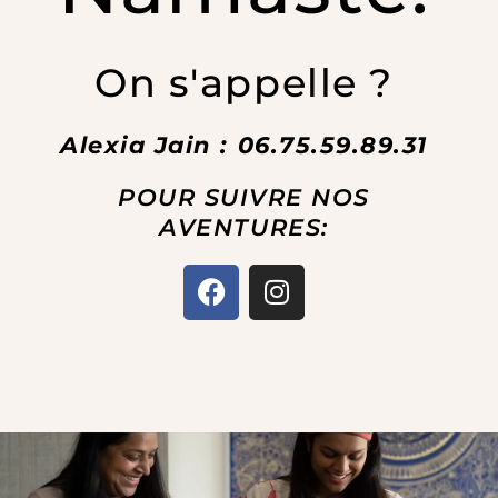
On s'appelle ?
Alexia Jain : 06.75.59.89.31
POUR SUIVRE NOS
AVENTURES:
F
I
a
n
c
s
e
t
b
a
o
g
o
r
k
a