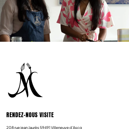
m
RENDEZ-NOUS VISITE
208 rue jean Jaurès 59491 Villeneuve d’Ascq