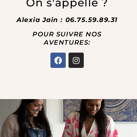
On s'appelle ?
Alexia Jain : 06.75.59.89.31
POUR SUIVRE NOS
AVENTURES:
F
I
a
n
c
s
e
t
b
a
o
g
o
r
k
a
m