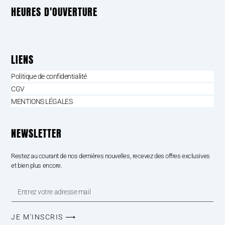
HEURES D'OUVERTURE
LIENS
Politique de confidentialité
CGV
MENTIONS LÉGALES
NEWSLETTER
Restez au courant de nos dernières nouvelles, recevez des offres exclusives
et bien plus encore.
Entrez
votre
adresse
mail
JE M'INSCRIS ⟶