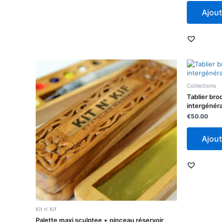
Ajout
Collections
Tablier bro
intergénéra
€
50.00
Ajout
Kit n’ Kif
Palette maxi sculptee + pinceau réservoir