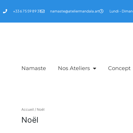
Aller
au
+33 6 75 59 89 31
namaste@ateliermandala.art
Lundi - Diman
contenu
Namaste
Nos Ateliers
Concept
Accueil
/ Noël
Noël