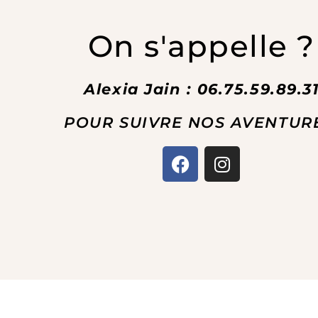
On s'appelle ?
Alexia Jain : 06.75.59.89.3
POUR SUIVRE NOS AVENTURE
F
I
a
n
c
s
e
t
b
a
o
g
o
r
k
a
m