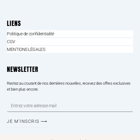
LIENS
Politique de confidentialité
CGV
MENTIONS LÉGALES
NEWSLETTER
Restez au courant de nos dernières nouvelles, recevez des offres exclusives
et bien plus encore.
Entrez
votre
adresse
mail
JE M'INSCRIS ⟶