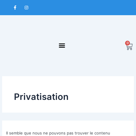
Aller
Rechercher :
F
I
au
a
n
contenu
c
s
e
t
b
a
o
g
o
r
k
a
-
m
f
0
Pa
Privatisation
Il semble que nous ne pouvons pas trouver le contenu