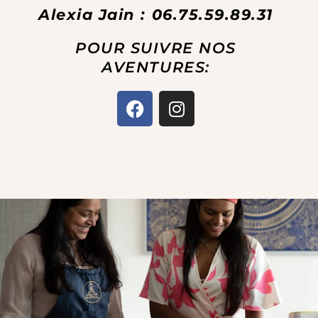
Alexia Jain : 06.75.59.89.31
POUR SUIVRE NOS
AVENTURES:
F
I
a
n
c
s
e
t
b
a
o
g
o
r
k
a
m