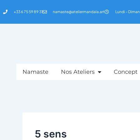
Aller
Rechercher :
au
+33 6 75 59 89 31
namaste@ateliermandala.art
Lundi - Diman
contenu
Namaste
Nos Ateliers
Concept
5 sens