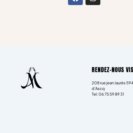
a
n
c
s
e
t
b
a
o
g
o
r
k
a
m
RENDEZ-NOUS VIS
208 rue jean Jaurès 594
d’Ascq
Tel: 06 75 59 89 31