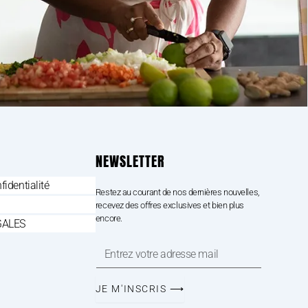
NEWSLETTER
fidentialité
Restez au courant de nos dernières nouvelles,
recevez des offres exclusives et bien plus
encore.
GALES
Entrez
votre
adresse
mail
JE M'INSCRIS ⟶