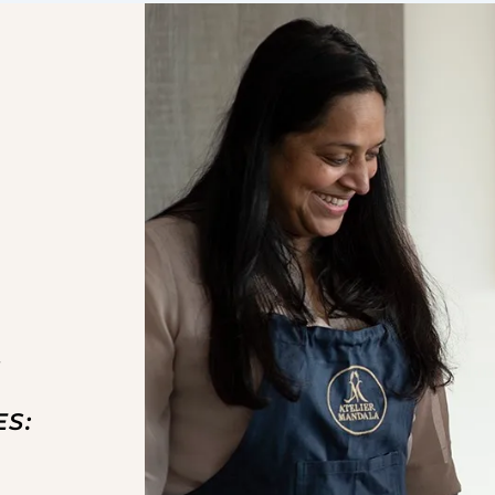
.
1
S: