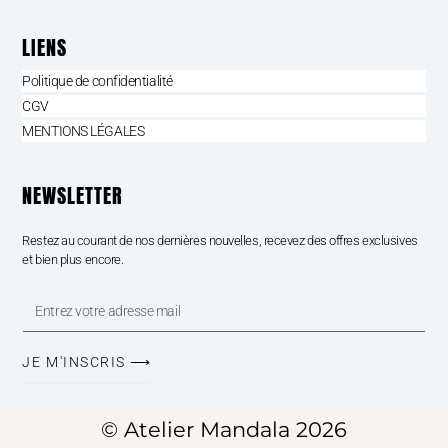
LIENS
Politique de confidentialité
CGV
MENTIONS LÉGALES
NEWSLETTER
Restez au courant de nos dernières nouvelles, recevez des offres exclusives
et bien plus encore.
Entrez
votre
adresse
mail
JE M'INSCRIS ⟶
© Atelier Mandala 2026