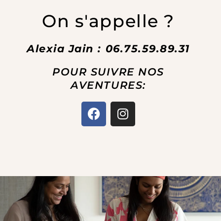
On s'appelle ?
Alexia Jain : 06.75.59.89.31
POUR SUIVRE NOS
AVENTURES:
F
I
a
n
c
s
e
t
b
a
o
g
o
r
k
a
m