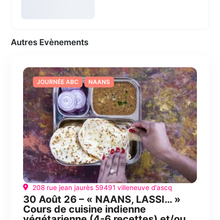
Autres Evènements
JOURNÉE ABC
NAANS
208 rue jean jaurès 59491 villeneuve d'ascq
30 Août 26 – « NAANS, LASSI… »
Cours de cuisine indienne
végétarienne (4-6 recettes) et/ou