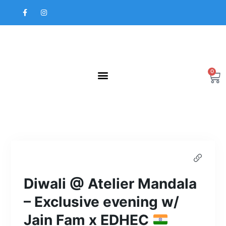
Aller
F
I
au
a
n
contenu
c
s
e
t
b
a
o
g
o
r
k
a
-
m
f
0
Pa
Diwali @ Atelier Mandala
– Exclusive evening w/
Jain Fam x EDHEC