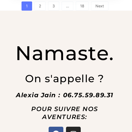
1
2
3
…
18
Next
Namaste.
On s'appelle ?
Alexia Jain : 06.75.59.89.31
POUR SUIVRE NOS
AVENTURES:
F
I